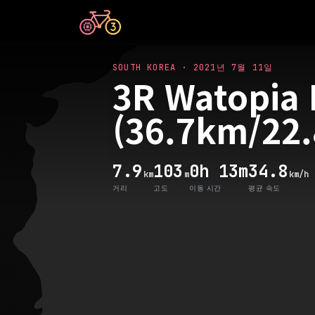
SOUTH KOREA
·
2021년 7월 11일
3R Watopia H
(36.7km/22.
7.9
103
0h 13m
34.8
km
m
km/h
거리
고도
이동 시간
평균 속도