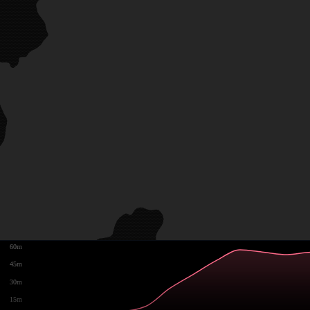
60m
45m
30m
15m