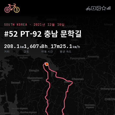
SOUTH KOREA
·
2021년 12월 10일
#52 PT-92 충남 문학길
208.1
1,607
8h 17m
25.1
km
m
km/h
거리
고도
이동 시간
평균 속도