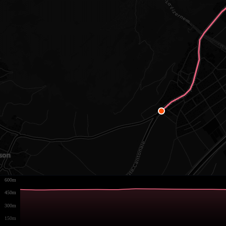
600m
450m
300m
150m