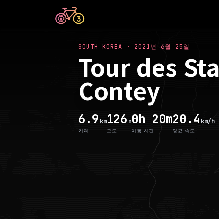
SOUTH KOREA
·
2021년 6월 25일
Tour des Sta
Contey
6.9
126
0h 20m
20.4
km
m
km/h
거리
고도
이동 시간
평균 속도