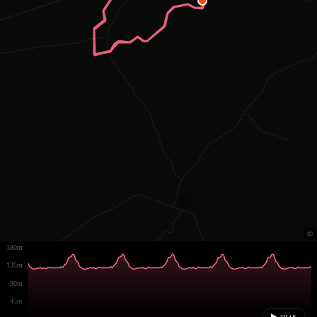
180m
135m
90m
45m