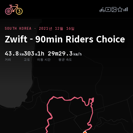
SOUTH KOREA
·
2021년 12월 16일
Zwift - 90min Riders Choice
43.8
303
1h 29m
29.3
km
m
km/h
거리
고도
이동 시간
평균 속도