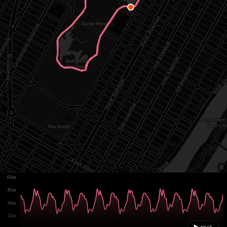
60m
45m
30m
15m