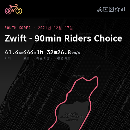
SOUTH KOREA
·
2021년 12월 17일
Zwift - 90min Riders Choice
41.4
444
1h 32m
26.8
km
m
km/h
거리
고도
이동 시간
평균 속도