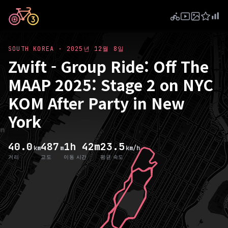
SOUTH KOREA
·
2025년 12월 8일
Zwift - Group Ride: Off The
MAAP 2025: Stage 2 on NYC
KOM After Party in New
York
40.0
487
1h 42m
23.5
km
m
km/h
거리
고도
이동 시간
평균 속도