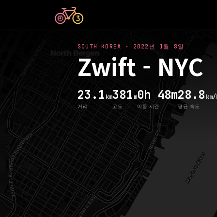
SOUTH KOREA
·
2022년 1월 8일
Zwift - NYC
23.1
381
0h 48m
28.8
km
m
km/
거리
고도
이동 시간
평균 속도