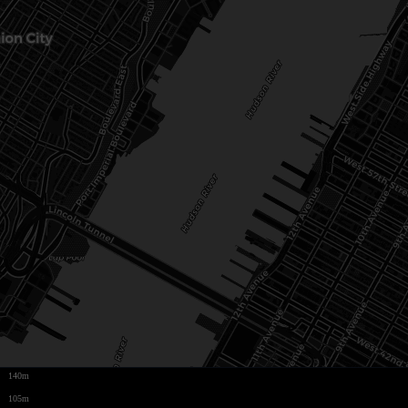
140m
105m