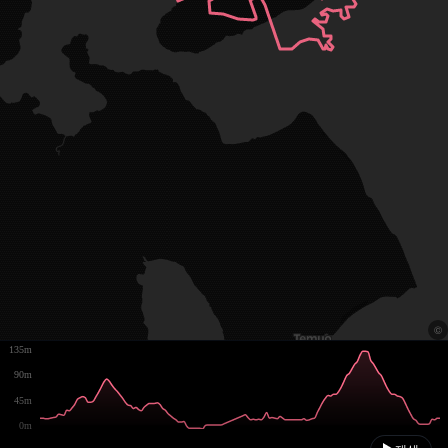
135m
90m
45m
0m