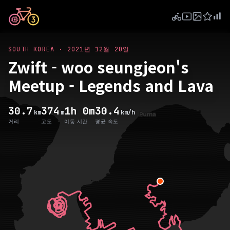
SOUTH KOREA
·
2021년 12월 20일
Zwift - woo seungjeon's
Meetup - Legends and Lava
30.7
374
1h 0m
30.4
km
m
km/h
거리
고도
이동 시간
평균 속도