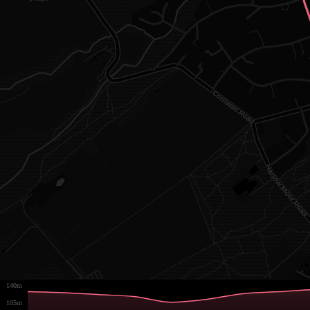
140m
105m