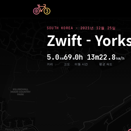
SOUTH KOREA
·
2021년 12월 25일
Zwift - York
5.0
69
0h 13m
22.8
km
m
km/h
거리
고도
이동 시간
평균 속도